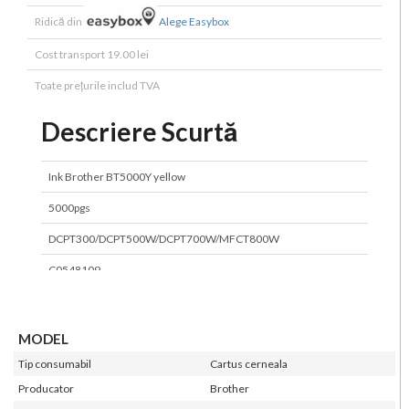
Ridică din
Alege Easybox
Cost transport 19.00 lei
Toate prețurile includ TVA
Descriere Scurtă
Ink Brother BT5000Y yellow
5000pgs
DCPT300/DCPT500W/DCPT700W/MFCT800W
C0548109
MODEL
Tip consumabil
Cartus cerneala
Producator
Brother