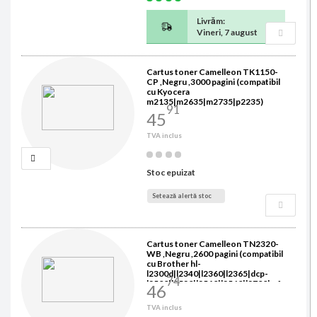
Livrăm:
Vineri, 7 august
Cartus toner Camelleon TK1150-
CP ,Negru ,3000 pagini (compatibil
cu Kyocera
m2135|m2635|m2735|p2235)
91
45
TVA inclus
Stoc epuizat
Setează alertă stoc
Cartus toner Camelleon TN2320-
WB ,Negru ,2600 pagini (compatibil
cu Brother hl-
l2300d|l2340|l2360|l2365|dcp-
74
l2500|l2520|l2540|l2560|l2700|mfc
46
-l2700|l2720|l2740)
TVA inclus