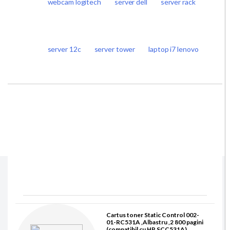
webcam logitech
server dell
server rack
server 12c
server tower
laptop i7 lenovo
Cartus toner Static Control 002-
01-RC531A ,Albastru ,2 800 pagini
(compatibil cu HP SCC531A)