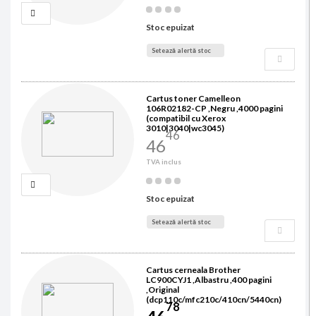
Stoc epuizat
Setează alertă stoc
Cartus toner Camelleon
106R02182-CP ,Negru ,4000 pagini
(compatibil cu Xerox
3010|3040|wc3045)
46
46
TVA inclus
Stoc epuizat
Setează alertă stoc
Cartus cerneala Brother
LC900CYJ1 ,Albastru ,400 pagini
,Original
(dcp110c/mfc210c/410cn/5440cn)
78