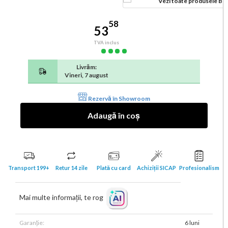
Vezi toate produsele Br
58
53
TVA inclus
Livrăm:
Vineri, 7 august
Rezervă în Showroom
Transport 199+
Retur 14 zile
Plată cu card
Achi­ziții SICAP
Profesionalism
Mai multe informații, te rog
Garanție:
6 luni