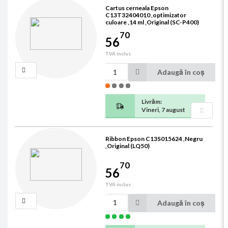
Cartus cerneala Epson
C13T32404010 ,optimizator
culoare ,14 ml ,Original (SC-P400)
70
56
TVA inclus
Adaugă în coș
Livrăm:
Vineri, 7 august
Ribbon Epson C13S015624 ,Negru
,Original (LQ50)
70
56
TVA inclus
Adaugă în coș