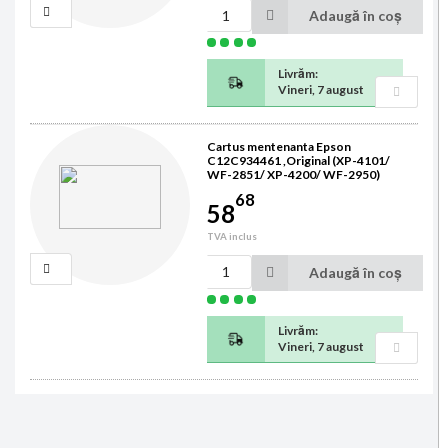
Adaugă în coș
Livrăm:
Vineri, 7 august
Cartus mentenanta Epson
C12C934461 ,Original (XP-4101/
WF-2851/ XP-4200/ WF-2950)
68
58
TVA inclus
Adaugă în coș
Livrăm:
Vineri, 7 august