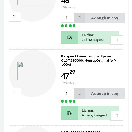
46
TVA inclus
Adaugă în coș
Livrăm:
Joi, 13 august
Recipient toner rezidual Epson
C13T295000 ,Negru ,Original (wf-
100w)
29
47
TVA inclus
Adaugă în coș
Livrăm:
Vineri, 7 august
Cartus toner Camelleon