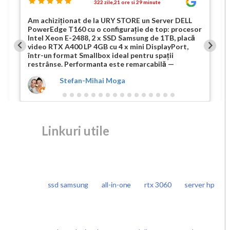
322 zile,21 ore si 29 minute
Am achiziționat de la URY STORE un Server DELL
PowerEdge T160 cu o configurație de top: procesor
Intel Xeon E-2488, 2 x SSD Samsung de 1TB, placă
video RTX A400 LP 4GB cu 4 x mini DisplayPort,
într-un format Smallbox ideal pentru spații
restrânse. Performanța este remarcabilă —
serverul rulează fără probleme sarcini complexe,
Stefan-Mihai Moga
fiind perfect pentru medii de virtualizare,
dezvoltare software și aplicații grafice. Livrarea a
fost rapidă și fără incidente, iar produsul a fost
ambalat cu grijă, ajungând în stare impecabilă. Ce
m-a impresionat cu adevărat a fost nivelul de
suport oferit de echipa URY STORE: comunicare
Linkuri utile
clară, promptitudine și disponibilitate pentru orice
întrebare tehnică. Este evident că URY STORE pune
accent pe calitate, atât în ceea ce privește
produsele, cât și serviciile. Într-un domeniu în care
fiabilitatea și suportul tehnic sunt esențiale, URY
STORE reușește să ofere o experiență completă și
ssd samsung
all-in-one
rtx 3060
server hp
de încredere. Recomand cu toată încrederea acest
magazin tuturor celor care caută echipamente IT
performante și servicii profesionale. Cu siguranță
voi reveni pentru viitoare achiziții!