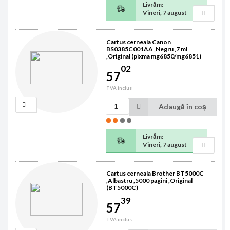
Livrăm:
Vineri, 7 august
Cartus cerneala Canon
BS0385C001AA ,Negru ,7 ml
,Original (pixma mg6850/mg6851)
02
57
TVA inclus
Adaugă în coș
Livrăm:
Vineri, 7 august
Cartus cerneala Brother BT5000C
,Albastru ,5000 pagini ,Original
(BT5000C)
39
57
TVA inclus