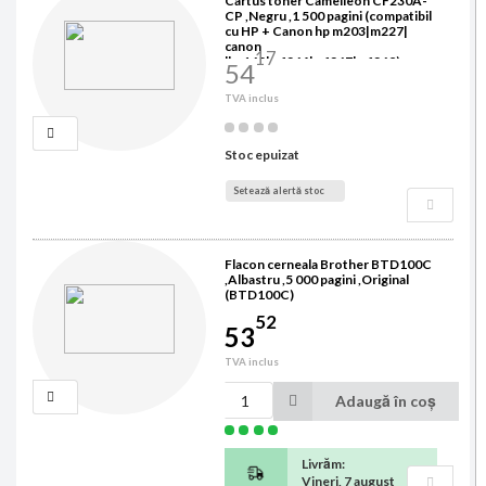
Cartus toner Camelleon CF230A-
CP ,Negru ,1 500 pagini (compatibil
cu HP + Canon hp m203|m227|
canon
17
lbp162|mf264|mf267|mf269)
54
TVA inclus
Stoc epuizat
Setează alertă stoc
Flacon cerneala Brother BTD100C
,Albastru ,5 000 pagini ,Original
(BTD100C)
52
53
TVA inclus
Adaugă în coș
Livrăm:
Vineri, 7 august