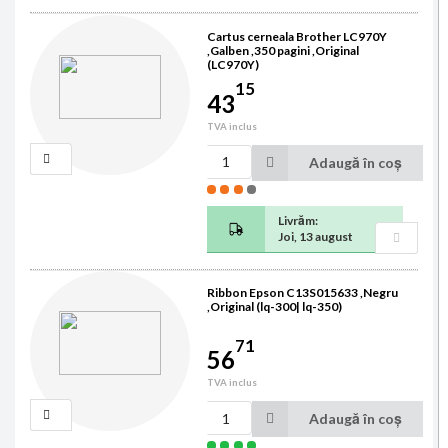
Cartus cerneala Brother LC970Y
,Galben ,350 pagini ,Original
(LC970Y)
15
43
TVA inclus
Adaugă în coș
Livrăm:
Joi, 13 august
Ribbon Epson C13S015633 ,Negru
,Original (lq-300| lq-350)
71
56
TVA inclus
Adaugă în coș