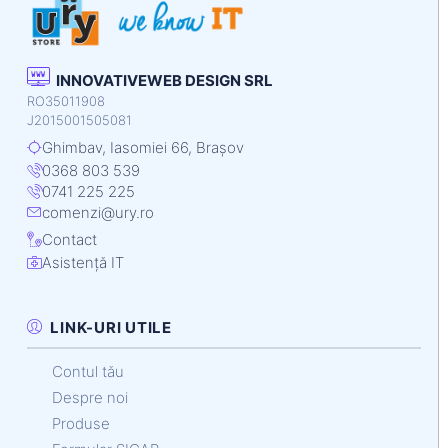
INNOVATIVEWEB DESIGN SRL
RO35011908
J2015001505081
Ghimbav, Iasomiei 66, Brașov
0368 803 539
0741 225 225
comenzi@ury.ro
Contact
Asistență IT
LINK-URI UTILE
Contul tău
Despre noi
Produse