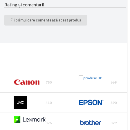
Rating și comentarii
Fii primul care comentează acest produs
780
669
410
390
376
329