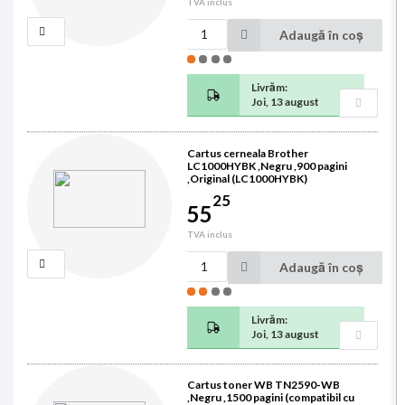
TVA inclus
Adaugă în coș
Livrăm:
Joi, 13 august
Cartus cerneala Brother
LC1000HYBK ,Negru ,900 pagini
,Original (LC1000HYBK)
25
55
TVA inclus
Adaugă în coș
Livrăm:
Joi, 13 august
Cartus toner WB TN2590-WB
,Negru ,1500 pagini (compatibil cu