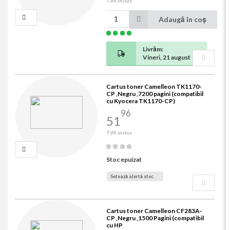
TVA inclus
Adaugă în coș
Livrăm:
Vineri, 21 august
Cartus toner Camelleon TK1170-
CP ,Negru ,7200 pagini (compatibil
cu Kyocera TK1170-CP)
96
51
TVA inclus
Stoc epuizat
Setează alertă stoc
Cartus toner Camelleon CF283A-
CP ,Negru ,1500 Pagini (compatibil
cu HP