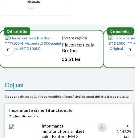
194
Cel mai ieftin
Cel mai ieftin
Livrare rapidă
Flacon cerneala
‹
›
Brother
BTD100M
53.51 lei
,Mage...
Opțiuni
Alege una dintre optiunile compatibile si beneficiezi de montajul si testarea gratuita
Imprimante si multifunctionale
7 opțiuni disponibile
Imprimanta
+
multifunctionala inkjet
1,147.29
color Brother MFC-
lei