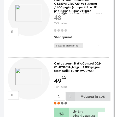
CE285A/CRG725-WB ,Negru
,1600 pagini (compatibil cu HP
p1102|m1132|m1212|pro
66
m1217|lbp6000|lbp6020|lbp6030|
48
mf3010)
TVA inclus
Stoc epuizat
Setează alertă stoc
Cartus toner Static Control 002-
01-R2070A ,Negru ,1 000 pagini
(compatibil cu HP sw2070a)
13
49
TVA inclus
Adaugă în coș
Livrăm:
Vineri, 7 august