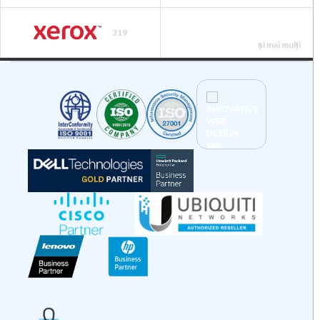
319
și mai mulți