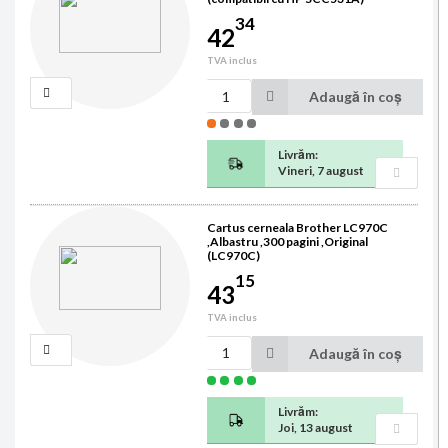
34
42
TVA inclus
Adaugă în coș
Livrăm:
Vineri, 7 august
Cartus cerneala Brother LC970C
,Albastru ,300 pagini ,Original
(LC970C)
15
43
TVA inclus
Adaugă în coș
Livrăm:
Joi, 13 august