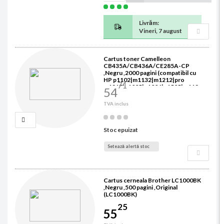
Livrăm:
Vineri, 7 august
Cartus toner Camelleon
CB435A/CB436A/CE285A-CP
,Negru ,2000 pagini (compatibil cu
HP p1102|m1132|m1212|pro
71
m1217|p1005|p1006|p1505|m112
54
0|m1522|lbp-6000|6020|6030|mf-
3010)
TVA inclus
Stoc epuizat
Setează alertă stoc
Cartus cerneala Brother LC1000BK
,Negru ,500 pagini ,Original
(LC1000BK)
25
55