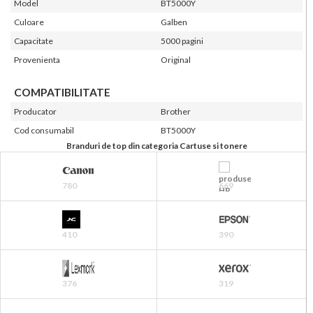
Model
BT5000Y
Culoare
Galben
Capacitate
5000 pagini
Provenienta
Original
COMPATIBILITATE
Producator
Brother
Cod consumabil
BT5000Y
Branduri de top din categoria Cartuse si tonere
780
669
410
390
376
319