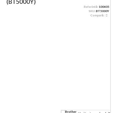
(BT5000Y)
Referintă:
100405
SKU:
BT5000Y
Compară: