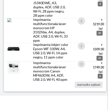
J5340DWE, A3,
8
duplex, ADF, USB 2.0,
Wi-Fi, 28 ppm negru,
28 ppm color
Imprimanta
+
multifunctionala laser
1219.00
monocrom HP
lei
3102fdw, A4, duplex,
28
ADF, USB 2.0, Wi-Fi, 33
ppm
Imprimanta inkjet color
+
Epson WF-100W, A4,
1309.00
USB 2.0, Wi-Fi, 14 ppm
lei
negru, 11 ppm color
20
Imprimanta
+
multifunctionala laser
1749.00
monocrom Canon
lei
MF463DW, A4, ADF,
4
USB 2.0, Wi-Fi, 40 ppm
mai multe opțiuni