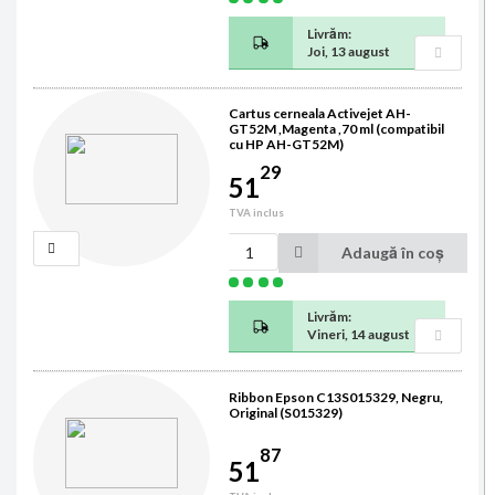
Livrăm:
Joi, 13 august
Cartus cerneala Activejet AH-
GT52M ,Magenta ,70 ml (compatibil
cu HP AH-GT52M)
29
51
TVA inclus
Adaugă în coș
Livrăm:
Vineri, 14 august
Ribbon Epson C13S015329, Negru,
Original (S015329)
87
51