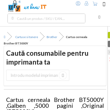
×
ME
Cartuse si tonere
Brother
Cartus cerneala
Brother BT5000Y
Caută consumabile pentru
imprimanta ta
Cartus cerneala Brother BT5000Y
,Galben ,5000 pagini ,Original