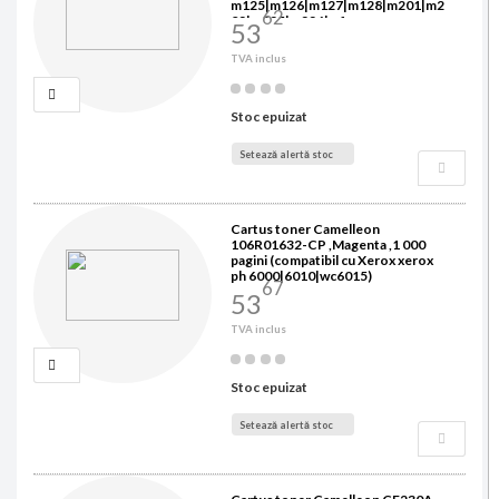
m125|m126|m127|m128|m201|m2
62
02|m225|m226|mf-
53
211|212|216|217|226|229|lbp-
151)
TVA inclus
Stoc epuizat
Setează alertă stoc
Cartus toner Camelleon
106R01632-CP ,Magenta ,1 000
pagini (compatibil cu Xerox xerox
ph 6000|6010|wc6015)
67
53
TVA inclus
Stoc epuizat
Setează alertă stoc