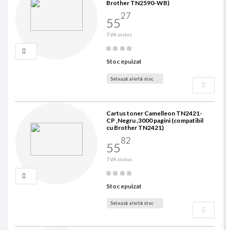
Brother TN2590-WB)
27
55
TVA inclus
Stoc epuizat
Setează alertă stoc
Cartus toner Camelleon TN2421-
CP ,Negru ,3000 pagini (compatibil
cu Brother TN2421)
82
55
TVA inclus
Stoc epuizat
Setează alertă stoc